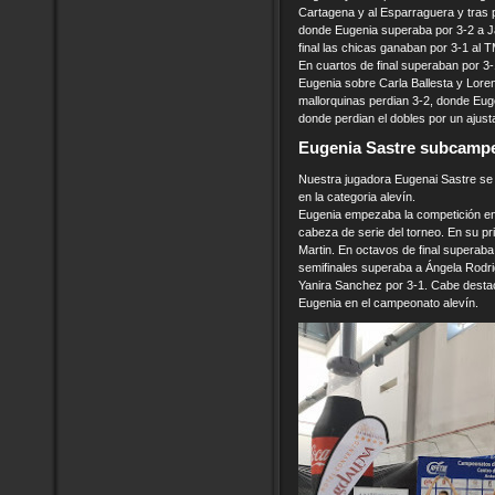
Cartagena y al Esparraguera y tras 
donde Eugenia superaba por 3-2 a J
final las chicas ganaban por 3-1 al 
En cuartos de final superaban por 3
Eugenia sobre Carla Ballesta y Lorena
mallorquinas perdian 3-2, donde Eug
donde perdian el dobles por un ajustad
Eugenia Sastre subcampe
Nuestra jugadora Eugenai Sastre 
en la categoria alevín.
Eugenia empezaba la competición en d
cabeza de serie del torneo. En su pr
Martin. En octavos de final superaba
semifinales superaba a Ángela Rodrig
Yanira Sanchez por 3-1. Cabe destac
Eugenia en el campeonato alevín.