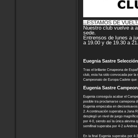
¡¡ESTAMOS DE VUELT
Nuestro club vuelve a a
sede.
Entrensos de lunes a ju
a 19.00 y de 19.30 a 21
Euegnia Sastre Selecció
Tras el brillante Cmapeona de Españ
club, esta ha sido convocada por la 
Campeonato de Europa Cadete que s
Eugenia Sastre Campeona
Eugenia conseguía acabar el Campe
posible tra proclamarse camepona de
Eugenia empezaba en dieciseisavos 
2. A continuación superaba a Jana Ri
desplegó un nivel de juego magnífico.
por 4-0, siendo así la única alevina q
semifinal superaba por 4-2 a Andrea 
En la final Eugenia superaba por 4-3