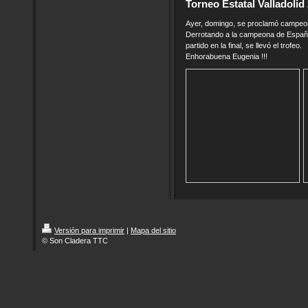
Torneo Estatal Valladolid
Ayer, domingo, se proclamó campeon
Derrotando a la campeona de Españ
partido en la final, se llevó el trofeo.
Enhorabuena Eugenia !!!
Versión para imprimir
|
Mapa del sitio
© Son Cladera TTC