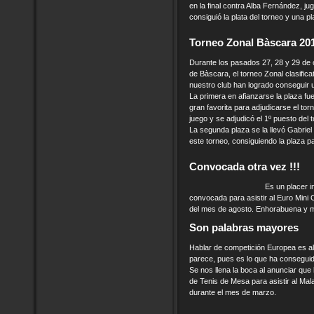
en la final contra Alba Fernández, ju
consiguió la plata del torneo y una pl
Torneo Zonal Bàscara 20
Durante los pasados 27, 28 y 29 de 
de Bàscara, el torneo Zonal clasifica
nuestro club han logrado conseguir u
La primera en afianzarse la plaza fu
gran favorita para adjudicarse el tor
juego y se adjudicó el 1º puesto del 
La segunda plaza se la llevó Gabriel
este torneo, consiguiendo la plaza pa
Convocada otra vez !!!
Es un placer 
convocada para asistir al Euro Mini 
del mes de agosto. Enhorabuena y m
Son palabras mayores
Hablar de competición Europea es al
parece, pues es lo que ha consegui
Se nos llena la boca al anunciar qu
de Tenis de Mesa para asistir al Ma
durante el mes de marzo.