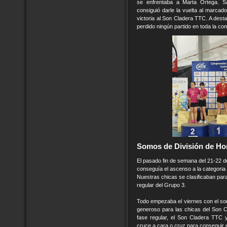
se enfrentaba a Marta Ortega. S
consiguió darle la vuelta al marcad
victoria al Son Cladera TTC. A dest
perdido ningún partido en toda la co
Somos de División de H
El pasado fin de semana del 21-22 de
conseguía el ascenso a la categoria 
Nuestras chicas se clasificaban para
regular del Grupo 3.
Todo empezaba el viernes con el sor
generoso para las chicas del Son C
fase regular, el Son Cladera TTC y
cruce a cara o cruz para conseguir 