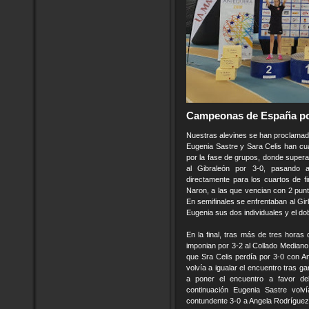
Campeonas de España po
Nuestras alevines se han proclama
Eugenia Sastre y Sara Celis han 
por la fase de grupos, donde supera
al Gibraleón por 3-0, pasando a
directamente para los cuartos de f
Naron, a las que vencian con 2 pun
En semifinales se enfrentaban al Gi
Eugenia sus dos individuales y el do
En la final, tras más de tres horas
imponian por 3-2 al Collado Median
que Sra Celis perdía por 3-0 con A
volvía a igualar el encuentro tras g
a poner el encuentro a favor de
continuación Eugenia Sastre volv
contundente 3-0 a Angela Rodríguez. 