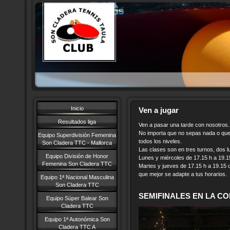
Inicio
Ven a jugar
Resultados liga
Ven a pasar una tarde con nosotros.
No importa que no sepas nada o que
Equipo Superdivisión Femenina
todos los niveles.
Son Cladera TTC - Mallorca
Las clases son en tres turnos, dos 
Equipo División de Honor
Lunes y miércoles de 17.15 h a 19.1
Femenina Son Cladera TTC
Martes y jueves de 17.15 h a 19.15 o
que mejor se adapte a tus horarios.
Equipo 1ª Nacional Masculina
Son Cladera TTC
SEMIFINALES EN LA COP
Equipo Súper Balear Son
Cladera TTC
Equipo 1ª Autonómica Son
Cladera TTC A