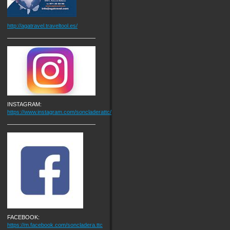
http://agatravel.traveltool.es/
INSTAGRAM:
https://www.instagram.com/soncladerattc/
FACEBOOK:
https://m.facebook.com/soncladera.ttc