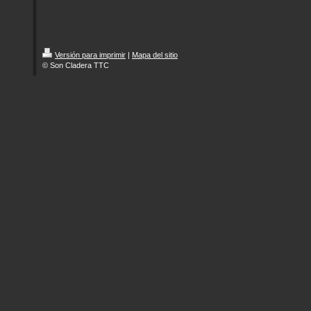
Versión para imprimir
|
Mapa del sitio
© Son Cladera TTC