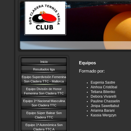
Inicio
Equipos
Resultados liga
Formado por:
Equipo Superdivisión Femenina
Son Cladera TTC - Mallorca
Eugenia Sastre
Ainhoa Cristóbal
Equipo División de Honor
Tetiana Bilenko
Femenina Son Cladera TTC
Debora Vivarelli
Pauline Chasselin
Equipo 1ª Nacional Masculina
Son Cladera TTC
Jinipa Sawettabut
Arianna Barani
Equipo Súper Balear Son
Kassia Wergzyn
Cladera TTC
Equipo 1ª Autonómica Son
Cladera TTC A