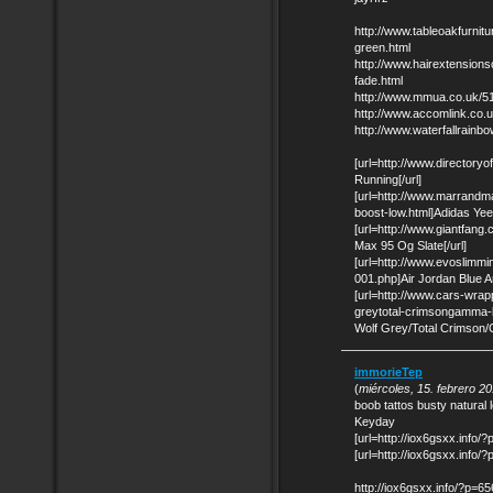
http://www.tableoakfurnit
green.html
http://www.hairextensions
fade.html
http://www.mmua.co.uk/5
http://www.accomlink.co.u
http://www.waterfallrainbo
[url=http://www.directory
Running[/url]
[url=http://www.marrandm
boost-low.html]Adidas Yee
[url=http://www.giantfang.
Max 95 Og Slate[/url]
[url=http://www.evoslimmi
001.php]Air Jordan Blue A
[url=http://www.cars-wrapp
greytotal-crimsongamma-
Wolf Grey/Total Crimson
immorieTep
(
miércoles, 15. febrero 2
boob tattos busty natural
Keyday
[url=http://iox6gsxx.info/
[url=http://iox6gsxx.info/
http://iox6gsxx.info/?p=6