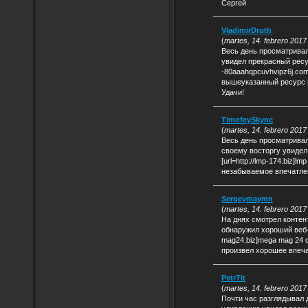
Сергей
VladimirDruth
(
martes, 14. febrero 2017
Весь день просматривал
увидел прекрасный ресурс
-80aaahqpcuvhvipz6j.com
вышеуказанный ресурс 
Удачи!
TimofeySkync
(
martes, 14. febrero 2017
Весь день просматривал
своему восторгу увидел
[url=http://lmp-174.biz]lm
незабываемое впечатлен
Sergeymaymn
(
martes, 14. febrero 2017
На днях смотрел контен
обнаружил хороший веб-са
mag24.biz]mega mag 24 di
произвел хорошее впеча
PetrTit
(
martes, 14. febrero 2017
Почти час разглядывал д