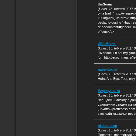
UisSenia
(
lunes, 13. febrero 2017 
o <a href=" http://viagra-
100mg</a>, <a href=" http:
pediatric-dosing ">buy real
rx.accountant/#generic-me
effects</a>
WillieFrarm
(
lunes, 13. febrero 2017 
Пылесосы в Крыму-унич
[url=http://ecocrimea.ru/]e
nabenloxno
(
lunes, 13. febrero 2017 
Hello. And Bye. Test, only 
EvgeniyLaurb
(
lunes, 13. febrero 2017 
Весь день наблюдал дан
удивлению увидел актуа
[url=http://proffitness.c
этот сайт оказался вес
nishedsisee
(
lunes, 13. febrero 2017 
Приветки, посетители се