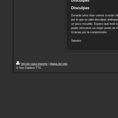
Disculpas
Disculpas
Durante unos días vamos a estar ref
por lo que os pido disculpas anticipa
un poco revuelto. Espero que esté s
poder ofreceros un mejor punto de i
Gracias por la comprensión.
Saludos
Versión para imprimir
|
Mapa del sitio
© Son Cladera TTC