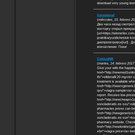
download very young teen
Gerasimraf
(
miércoles, 15. febrero 2
Два часа назад смотрел
восторгу открыл прекрас
[url=https://winnerlex.co
praktika/yuridicheskie-k
днепропетровск[/url] . 
впечатление. Пока!
CoitsraNR
(
martes, 14. febrero 2017
Give your wife the happi
href="http://newmed1onlin
tfx">sildenafil 20 mg</a> c
treatment is available wh
href="http://newrxgeneri
qvu">viagra sample</a> wil
report. Receive low pric
href="http://newcheaprx1on
soncladerattc.es-sxu">sild
pharmacies prices can be 
href="http://newgenericr
soncladerattc.es-sun">bu
pharmacy website. Check o
href="http://newlonline1g
xbn">viagra price</a> bein