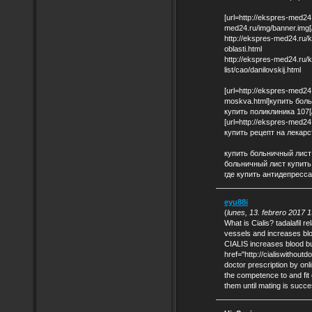
[url=http://ekspres-med24.
med24.ru/img/banner.img[/i
http://ekspres-med24.ru/k
oblasti.html
http://ekspres-med24.ru/k
list/cao/danilovskij.html
[url=http://ekspres-med24.
moskva.html]купить бол
купить поликлиника 107[/
[url=http://ekspres-med2
купить рецепт на лекарст
купить больничный лис
больничный лист купит
где купить антидепресс
eyu88i
(
lunes, 13. febrero 2017 
What is Cialis? tadalafil r
vessels and increases blo
CIALIS increases blood bu
href="http://cialiswithoutd
doctor prescription by onl
the competence to and fit 
them until mating is succ