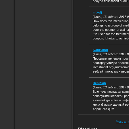
ресурс показался очень
mixolj
(
lunes, 13. febrero 2017 
How does this medication w
belongs to a group of medic
over the counter at walmar
It is used for the treatmen
coupon. It helps to achieve
IvanHaind
(
lunes, 13. febrero 2017 
Прошлым вечером просма
восторгу увидел полезный
investment.org/]вложение
вебсайт показался весь
Denislap
(
lunes, 13. febrero 2017 
Всю ночь познавал данн
обнаружил неплохой ресур
stomatolog-center.in.ua/]e
моих близких данный ре
Хорошего дня!
Mostrar t