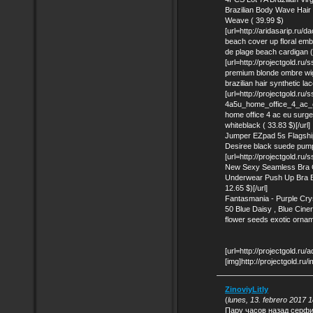
Brazilian Body Wave Hai
Weave ( 39.99 $)
[url=http://aridasarip.ru
beach cover up floral emb
de plage beach cardigan ( 
[url=http://projectgold.
premium blonde ombre wig
brazilian hair synthetic lac
[url=http://projectgold.ru/
4a5u_home_office_4_ac_e
home office 4 ac eu surge 
whiteblack ( 33.83 $)[/url]
Jumper EZpad 5s Flagship
Desiree black suede pump
[url=http://projectgold
New Sexy Seamless Bra 
Underwear Push Up Bra B
12.65 $)[/url]
Fantasmania - Purple Crys
50 Blue Daisy , Blue Ciner
flower seeds exotic ornam
[url=http://projectgold.ru/
[img]http://projectgold.ru/
ZinoviyLitly
(
lunes, 13. febrero 2017 
Пару часов назад серфи