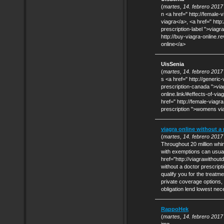
(
martes, 14. febrero 2017
n <a href=" http://female
viagra</a>, <a href=" http
prescription-label ">viagra
http://buy-viagra-online.r
online</a>
UisSenia
(
martes, 14. febrero 2017
s <a href=" http://generic
prescription-canada ">viag
online.link/#effects-of-vi
href=" http://female-viag
prescription ">womens via
viagra online without a 
(
martes, 14. febrero 2017
Throughout 20 million wh
with exemptions can usuall
href="http://viagrawithou
without a doctor prescrip
qualify you for the treatm
private coverage options,
obligation lend lowest ne
RappoHek
(
martes, 14. febrero 2017