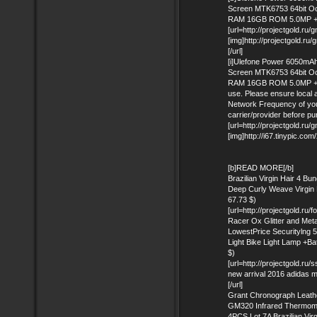
Screen MTK6753 64bit Oc
RAM 16GB ROM 5.0MP + 
[url=http://projectgold.
[img]http://projectgold.
[/url]
[i]Ulefone Power 6050mAh
Screen MTK6753 64bit Oc
RAM 16GB ROM 5.0MP + 1
use. Please ensure local a
Network Frequency of you
carrier/provider before pur
[url=http://projectgold.
[img]http://i67.tinypic.com
[b]READ MORE[/b]
Brazilian Virgin Hair 4 
Deep Curly Weave Virgin 
67.73 $)
[url=http://projectgold.
Racer Ox Glitter and Meta
LowestPrice Securitylng
Light Bike Light Lamp +B
$)
[url=http://projectgold.r
new arrival 2016 adidas m
[/url]
Grant Chronograph Leath
GM320 Infrared Thermome
4PCS Lot 7A Brazilian Vi