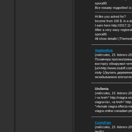
spora80
Все покажу подробно! (
-------------------------------
Hi like you asked for?
Income from 100 $. in a d
I earn here http://2017.11-
After a very easy registra
spora80
All show details! (Themse
VladlenRob
(
miércoles, 15. febrero 2
Позавчера просматривал
восторгу обнаружил четк
[url=http://www.stuloff.c
stoly-1/]купить деревянн
незабываемое впечатлен
UisSenia
(
miércoles, 15. febrero 2
i <a href=" http://viagra-o
viagra</a>, <a href=" http
">female viagra effects</a>
viagra-online-canadian-p
CurtisFalo
(
miércoles, 15. febrero 2
jayrfrz