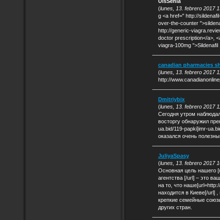
UisSenia
(
lunes, 13. febrero 2017 
g <a href=" http://sildena
over-the-counter ">sildena
http://generic-viagra.revie
doctor prescription</a>, <
viagra-100mg ">Sildenafil
canadian pharmacies sh
(
lunes, 13. febrero 2017 1
http://www.canadianonli
Dmitriybix
(
lunes, 13. febrero 2017 1
Сегодня утром наблюдал
восторгу обнаружил прекр
ua.bid/119-papki]imr-ua.
оказался очень полезны
JuliyaSpasy
(
lunes, 13. febrero 2017 
Основная цель нашего [u
агентства [/url] – это 
на то, что наше[url=http
находится в Киеве[/url] 
крепкие семейные союзы
других стран.