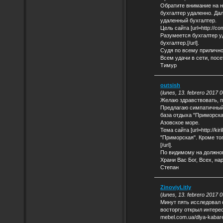
Обратите внимание на не
бухгалтер удаленно. Да
удаленный бухгалтер.
Цель сайта [url=http://c
Разумеется бухгалтер у
бухгалтер.[/url].
Судя по всему прилично
Всем удачи в сети, посе
Тимур
outsish
(
lunes, 13. febrero 2017 
Желаю здравствовать, п
Предлагаю симпатичный пр
база отдыха "Приморска
Азовское море.
Тема сайта [url=http://ki
"Приморская". Кроме то
[/url].
По видимому на должно
Храни Вас Бог, Всех, на
Степан
ZinoviyLitly
(
lunes, 13. febrero 2017 
Минут пять исследовал 
восторгу открыл интересн
mebel.com.ua/dlya-kabare