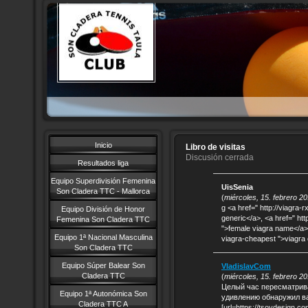
Inicio
Libro de visitas
Discusión cerrada
Resultados liga
Equipo Superdivisión Femenina
UisSenia
Son Cladera TTC - Mallorca
(
miércoles, 15. febrero 2
g <a href=" http://viagra-
Equipo División de Honor
generic</a>, <a href=" htt
Femenina Son Cladera TTC
">female viagra name</a>, 
Equipo 1ª Nacional Masculina
viagra-cheapest ">viagra 
Son Cladera TTC
Equipo Súper Balear Son
VladislavCom
Cladera TTC
(
miércoles, 15. febrero 2
Целый час пересматрива
Equipo 1ª Autonómica Son
удивлению обнаружил ва
Cladera TTC A
[url=https://tsoydesign.c