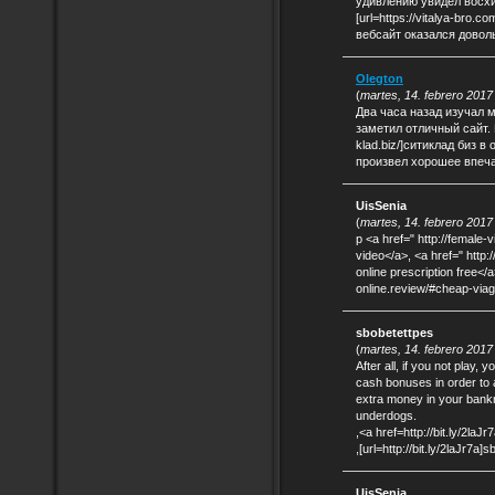
удивлению увидел восхи
[url=https://vitalya-bro.c
вебсайт оказался довол
Olegton
(
martes, 14. febrero 2017
Два часа назад изучал м
заметил отличный сайт. По
klad.biz/]ситиклад биз в
произвел хорошее впеча
UisSenia
(
martes, 14. febrero 2017
p <a href=" http://female-
video</a>, <a href=" http:
online prescription free</a
online.review/#cheap-via
sbobetettpes
(
martes, 14. febrero 2017
After all, if you not play, 
cash bonuses in order to 
extra money in your bankro
underdogs.
,<a href=http://bit.ly/2la
,[url=http://bit.ly/2laJr7a]s
UisSenia