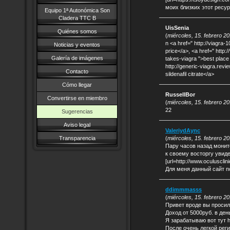
моих близких этот ресу
Equipo 1ª Autonómica Son
Cladera TTC B
UisSenia
Quiénes somos
(
miércoles, 15. febrero 2
n <a href=" http://viagra
Noticias y eventos
price</a>, <a href=" http:/
Galería de imágenes
takes-viagra ">best place 
http://generic-viagra.rev
Contacto
sildenafil citrate</a>
Cómo llegar
RussellBor
Convertirse en miembro
(
miércoles, 15. febrero 2
22
Sugerencias
Aviso legal
ValeriydAync
Transparencia
(
miércoles, 15. febrero 2
Пару часов назад монит
к своему восторгу увид
[url=http://www.oculuscli
Для меня данный сайт п
ddimmmasss
(
miércoles, 15. febrero 2
Привет вроде вы проси
Доход от 5000руб. в ден
Я зарабатываю вот тут ht
После очень легкой рег