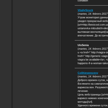
condition
VitaliyScuck
(
martes, 14. febrero 2017
Утром мониторил данные
увидел прекрасный вебс
[url=http://bestcool.com.u
ustanovka-mitsubishi-elec
вытяжная вентиляция[/ur
впечатление. До встречи
UisSenia
(
martes, 14. febrero 2017
u <a href=" http://viagra-o
href=" http://generic-viag
viagra be available</a>, <a
happens-if-a-woman-takes
Colihieseescesy
(
martes, 14. febrero 2017
Доброго времен суток, н
Взгляните на симпатичны
варикоза вен. Разумеет
лечение.
Цель вебстраницы [url=h
варикоз нижних конечно
методы[/url].
Удачного времени суток