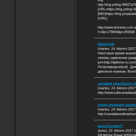
img
http://img.yt/img-58927a7
[URL=https://img.yt/img-
[IMG]https://img.yt/uploa
[/URL]
http://www.dxtreme.com.a
f=2&t=179849&p=255568
Dmitriynib
(
martes, 14. febrero 2017
Некоторое время анализ
своему удивлению увиде
[url=http://diploma-ru.c
Петрозаводске[/url] . Д
довольно нужным. Всего
canadian pharcharmy o
(
martes, 14. febrero 2017
http://www.safecanadianp
online pharmacy canad
(
martes, 14. febrero 2017
http://canadianonlinepha
janiceTupsbd77
(
lunes, 13. febrero 2017 
[b]Ulefone Power 6050mAh