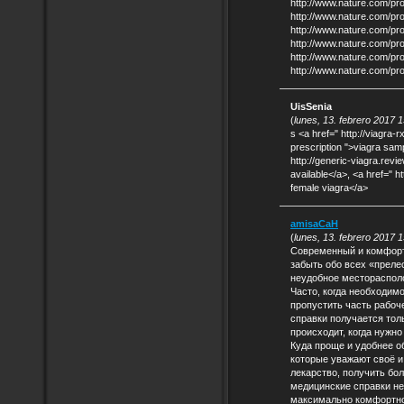
http://www.nature.com/pr
http://www.nature.com/pr
http://www.nature.com/pr
http://www.nature.com/pr
http://www.nature.com/pr
http://www.nature.com/pr
UisSenia
(
lunes, 13. febrero 2017 
s <a href=" http://viagra-
prescription ">viagra samp
http://generic-viagra.revi
available</a>, <a href=" h
female viagra</a>
amisaCaH
(
lunes, 13. febrero 2017 
Современный и комфорт
забыть обо всех «преле
неудобное местораспол
Часто, когда необходим
пропустить часть рабоч
справки получается толь
происходит, когда нужно
Куда проще и удобнее о
которые уважают своё и
лекарство, получить бо
медицинские справки не
максимально комфортно